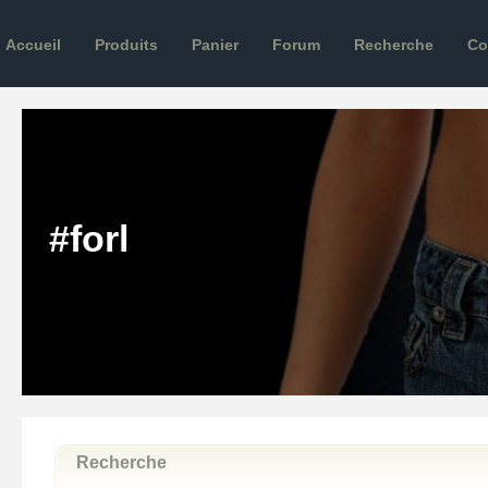
Accueil
Produits
Panier
Forum
Recherche
Co
#forl
Recherche